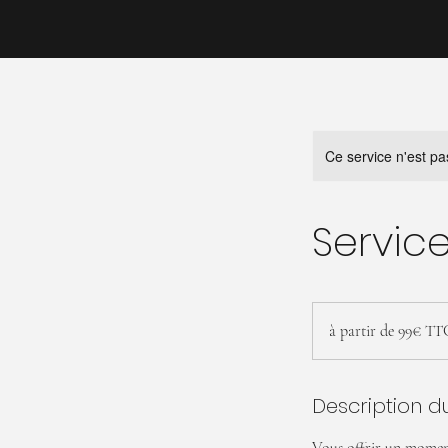
Ce service n'est pa
Service
à
partir
à partir de 99€ TT
de
99€
TTC
Description d