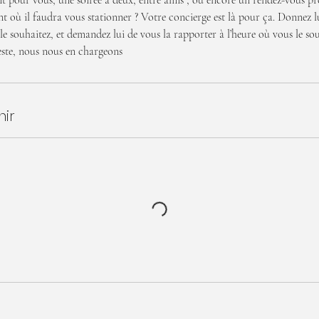
 pour vous, une soirée à deux, entre amis , ou encore un rendez-vous pro
 où il faudra vous stationner ? Votre concierge est là pour ça. Donnez l
le souhaitez, et demandez lui de vous la rapporter à l’heure où vous le sou
ste, nous nous en chargeons
nir